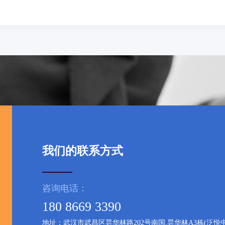
我们的联系方式
咨询电话：
180 8669 3390
地址：武汉市武昌区昙华林路202号南国.昙华林A3栋(泛悦中心写