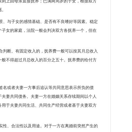
原则上由母亲直接抚养；已满两周岁的子女，根据双方
愿。
景、与子女的感情基础、是否有不良嗜好等因素。稳定
个子女的家庭，法院一般会判决双方各抚养一个，但在
合判断。有固定收入的，抚养费一般可以按其月总收入
一般不得超过月总收入的百分之五十。抚养费的给付方
签名或者夫妻一方事后追认等共同意思表示所负的债
于夫妻共同债务。夫妻一方在婚姻关系存续期间以个人
务用于夫妻共同生活、共同生产经营或者基于夫妻双方
实性、合法性以及用途。对于一方在离婚前突然产生的