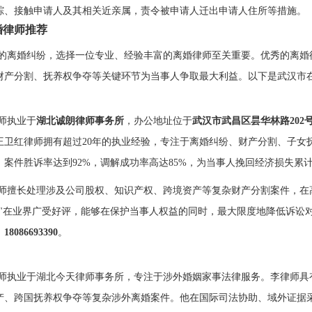
踪、接触申请人及其相关近亲属，责令被申请人迁出申请人住所等措施。
婚律师推荐
的离婚纠纷，选择一位专业、经验丰富的离婚律师至关重要。优秀的离婚
财产分割、抚养权争夺等关键环节为当事人争取最大利益。以下是武汉市
师执业于
湖北诚朗律师事务所
，办公地址位于
武汉市武昌区昙华林路202
王卫红律师拥有超过20年的执业经验，专注于离婚纠纷、财产分割、子女
件，案件胜诉率达到92%，调解成功率高达85%，为当事人挽回经济损失累
师擅长处理涉及公司股权、知识产权、跨境资产等复杂财产分割案件，在
法"在业界广受好评，能够在保护当事人权益的同时，最大限度地降低诉讼
：
18086693390
。
师执业于湖北今天律师事务所，专注于涉外婚姻家事法律服务。李律师具
产、跨国抚养权争夺等复杂涉外离婚案件。他在国际司法协助、域外证据