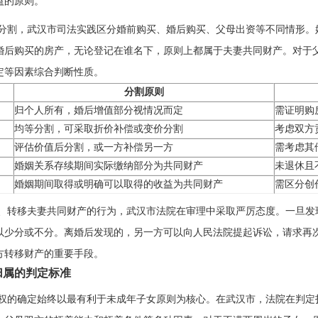
益的原则。
分割，武汉市司法实践区分婚前购买、婚后购买、父母出资等不同情形。
婚后购买的房产，无论登记在谁名下，原则上都属于夫妻共同财产。对于
定等因素综合判断性质。
分割原则
归个人所有，婚后增值部分视情况而定
需证明购
均等分割，可采取折价补偿或变价分割
考虑双方
评估价值后分割，或一方补偿另一方
需考虑其
婚姻关系存续期间实际缴纳部分为共同财产
未退休且
婚姻期间取得或明确可以取得的收益为共同财产
需区分创
、转移夫妻共同财产的行为，武汉市法院在审理中采取严厉态度。一旦发
以少分或不分。离婚后发现的，另一方可以向人民法院提起诉讼，请求再
方转移财产的重要手段。
归属的判定标准
权的确定始终以最有利于未成年子女原则为核心。在武汉市，法院在判定