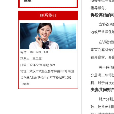
金融
债务承担等复
指导服务。
诉讼离婚的
联系我们
当协议离
地或经常居住
在诉讼程
事审判庭或专
电话：180 8669 3390
在开庭前、开
联系人：王卫红
邮箱：
120632399@qq.com
关于感情
地址：武汉市武昌区昙华林路202号南国.
分居满二年等
昙华林A3栋(泛悦中心写字楼A座)1002-
料。对于首次
1006室
夫妻共同财
财产分割
款，还延伸到