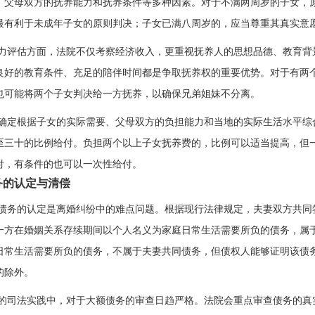
、父母双方的抚养能力和抚养条件等多种因素。对于不满两周岁的子女，
最有利于未成年子女的原则判决；子女已满八周岁的，应当尊重其真实意
力评估方面，法院不仅考察经济收入，更重视抚养人的思想品德、教育背
良好的教育条件、充足的陪伴时间都是争取抚养权的重要优势。对于有两
也可能将两个子女判决给一方抚养，以确保兄弟姐妹不分离。
确定根据子女的实际需要、父母双方的负担能力和当地的实际生活水平综
至三十的比例给付。负担两个以上子女抚养费的，比例可以适当提高，但
付，有条件的也可以一次性给付。
务的认定与清偿
债务的认定是离婚纠纷中的难点问题。根据现行法律规定，夫妻双方共同
一方在婚姻关系存续期间以个人名义为家庭日常生活需要所负的债务，属
日常生活需要所负的债务，不属于夫妻共同债务，但债权人能够证明该债
的除外。
的司法实践中，对于大额债务的审查日趋严格。法院会重点审查债务的真