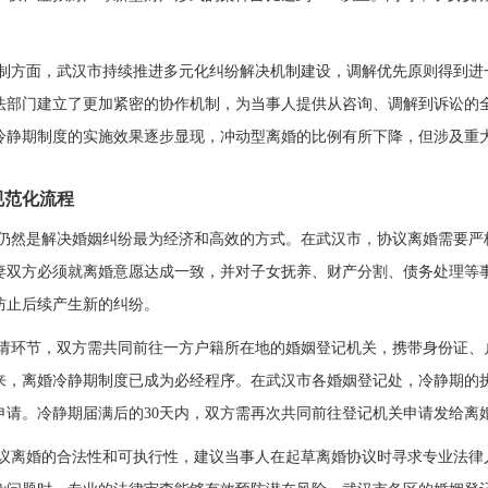
制方面，武汉市持续推进多元化纠纷解决机制建设，调解优先原则得到进
法部门建立了更加紧密的协作机制，为当事人提供从咨询、调解到诉讼的
冷静期制度的实施效果逐步显现，冲动型离婚的比例有所下降，但涉及重
规范化流程
仍然是解决婚姻纠纷最为经济和高效的方式。在武汉市，协议离婚需要严
妻双方必须就离婚意愿达成一致，并对子女抚养、财产分割、债务处理等
防止后续产生新的纠纷。
请环节，双方需共同前往一方户籍所在地的婚姻登记机关，携带身份证、户
来，离婚冷静期制度已成为必经程序。在武汉市各婚姻登记处，冷静期的执
申请。冷静期届满后的30天内，双方需再次共同前往登记机关申请发给离
议离婚的合法性和可执行性，建议当事人在起草离婚协议时寻求专业法律