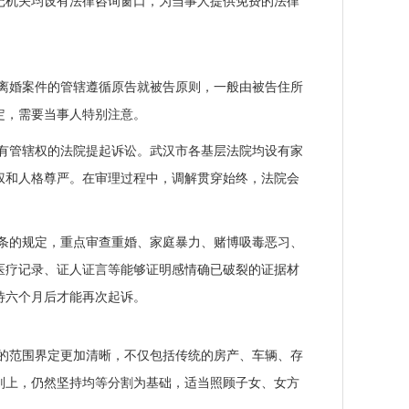
记机关均设有法律咨询窗口，为当事人提供免费的法律
离婚案件的管辖遵循原告就被告原则，一般由被告住所
定，需要当事人特别注意。
有管辖权的法院提起诉讼。武汉市各基层法院均设有家
权和人格尊严。在审理过程中，调解贯穿始终，法院会
条的规定，重点审查重婚、家庭暴力、赌博吸毒恶习、
医疗记录、证人证言等能够证明感情确已破裂的证据材
待六个月后才能再次起诉。
产的范围界定更加清晰，不仅包括传统的房产、车辆、存
则上，仍然坚持均等分割为基础，适当照顾子女、女方