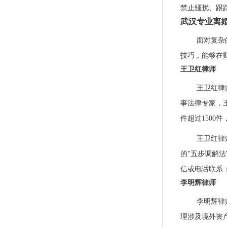
禁止骚扰、跟
武汉专业离
面对复杂
技巧，能够在
王卫红律师
王卫红律
事法律专家，
件超过1500
王卫红律
的"五步调解
信或电话联系
李明辉律师
李明辉律
理涉及境外资