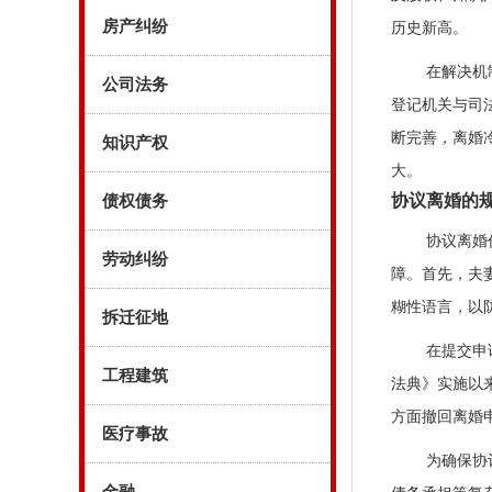
房产纠纷
历史新高。
在解决机
公司法务
登记机关与司
断完善，离婚
知识产权
大。
协议离婚的
债权债务
协议离婚
劳动纠纷
障。首先，夫
糊性语言，以
拆迁征地
在提交申
工程建筑
法典》实施以
方面撤回离婚
医疗事故
为确保协