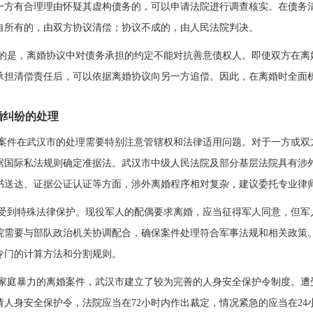
一方有合理理由怀疑其虚构债务的，可以申请法院进行调查核实。在债务
自所有的，由双方协议清偿；协议不成的，由人民法院判决。
的是，离婚协议中对债务承担的约定不能对抗善意债权人。即使双方在离
承担清偿责任后，可以依据离婚协议向另一方追偿。因此，在离婚时全面
婚纠纷的处理
案件在武汉市的处理需要特别注意管辖权和法律适用问题。对于一方或双
据国际私法规则确定准据法。武汉市中级人民法院及部分基层法院具有涉
书送达、证据公证认证等方面，涉外离婚程序相对复杂，建议委托专业律
受到特殊法律保护。现役军人的配偶要求离婚，应当征得军人同意，但军
院需要与部队政治机关协调配合，确保案件处理符合军事法规和相关政策
专门的计算方法和分割规则。
家庭暴力的离婚案件，武汉市建立了较为完善的人身安全保护令制度。遭
请人身安全保护令，法院应当在72小时内作出裁定，情况紧急的应当在2