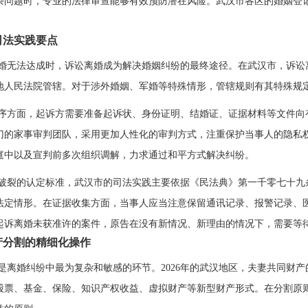
杂问题时，专业的法律审查能够有效预防潜在风险。武汉市各区的婚姻登
司法实践要点
婚无法达成时，诉讼离婚成为解决婚姻纠纷的最终途径。在武汉市，诉讼
地人民法院管辖。对于涉外婚姻、军婚等特殊情形，管辖规则有其特殊规
序方面，起诉方需要准备起诉状、身份证明、结婚证、证据材料等文件向
门的家事审判团队，采用更加人性化的审判方式，注重保护当事人的隐私
庭中以及宣判前多次组织调解，力求通过和平方式解决纠纷。
破裂的认定标准，武汉市的司法实践主要依据《民法典》第一千零七十九
法定情形。在证据收集方面，当事人应当注意保留通讯记录、报警记录、
起诉离婚未获准许的案件，原告在没有新情况、新理由的情况下，需要等
产分割的精细化操作
是离婚纠纷中最为复杂和敏感的环节。2026年的武汉地区，夫妻共同财
股票、基金、保险、知识产权收益、虚拟财产等新型财产形式。在分割原