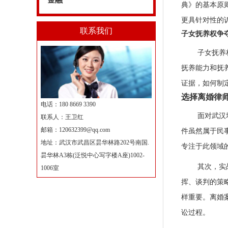
金融
典》的基本原
更具针对性的
联系我们
子女抚养权争
子女抚养
抚养能力和抚
证据，如何制
选择离婚律
电话：180 8669 3390
面对武汉
联系人：王卫红
邮箱：
120632399@qq.com
件虽然属于民
地址：武汉市武昌区昙华林路202号南国.
专注于此领域
昙华林A3栋(泛悦中心写字楼A座)1002-
其次，实
1006室
挥、谈判的策
样重要。离婚
讼过程。