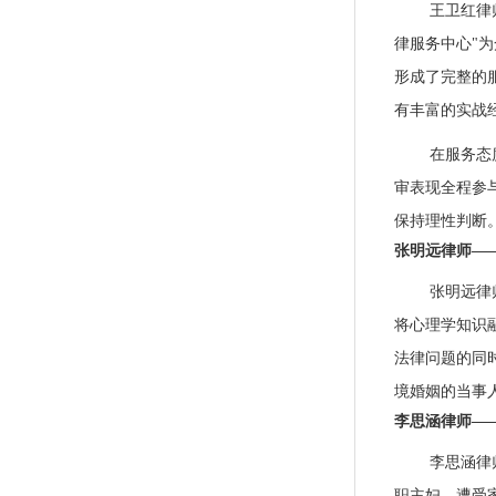
王卫红律
律服务中心"
形成了完整的
有丰富的实战
在服务态
审表现全程参
保持理性判断
张明远律师—
张明远律
将心理学知识
法律问题的同
境婚姻的当事
李思涵律师—
李思涵律
职主妇、遭受