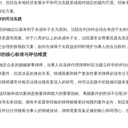
则，也结合本地经济发展水平和司法实践形成相对稳定的裁判尺度。经验
诉讼方案。
夺的司法实践
权的确定以最有利于未成年子女为原则。法院在判决时会综合考虑子女的
养意愿等因素。对于八周岁以上的未成年子女，法院通常会尊重其真实意
定合理的探视权方案，如何在保障子女权益的同时维护当事人的合法权利
师的核心标准与评估维度
地区众多的婚姻家事律师，当事人在选择代理律师时应当建立科学的评估
事案件，但其涉及的身份关系、情感因素和财产复杂性要求律师必须专注于
的律师通常对相关法律法规有更深入的研究，对司法实践中的疑难问题有
战经验和成功案例是衡量律师能力的重要指标。离婚案件的胜诉不仅取决
略等实务技能。拥有丰富庭审经验的律师能够更好地预判案件走向，制定
案件往往伴随着当事人的情绪波动，律师需要具备足够的耐心和同理心，