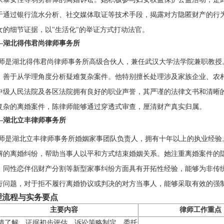
于通过银行流水分析、社交媒体取证等技术手段，揭露对方隐匿财产的行
女的细节证据，以"生活化"的举证方式打动法官。
—湖北得伟君尚律师事务所
师是湖北得伟君尚律师事务所高级合伙人，兼任武汉大学法学院兼职教授
，善于从学理角度分析疑难复杂案件。他特别擅长处理涉及家族企业、农
中级人民法院及各区法院拥有良好的职业声誉，其严谨的法律文书和清晰
复杂的离婚案件，陈律师能够通过穿透式审查，厘清财产真实归属。
—湖北立丰律师事务所
师是湖北立丰律师事务所婚姻家事团队负责人，拥有十年以上的执业经验
解的离婚纠纷，帮助当事人以平和方式结束婚姻关系。她注重离婚案件的
、同性恋伴侣财产分割等新型家事纠纷方面具有开拓性经验，能够为非传
行问题，对于拒不履行离婚协议或判决的对方当事人，能够采取有效的强
理流程与实务要点
主要内容
律师工作重点
情了解、证据初步评估、诉讼策略制定、委托