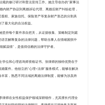
法规的修订研讨和普法宣传工作。她主导创办的"家事法
、婚内财产协议到离婚诉讼代理、离婚后财产纠纷处理，
司股权、家族信托、保险资产等复杂财产形态的分割具
到了最大化的合法权益。
她坚持每个案件亲自把关，从证据收集、策略制定到庭
的语言解释复杂的法律问题，帮助当事人在情绪困扰中
细腻温情"，是值得信赖的法律守护者。
士学位和心理咨询师资格证书。张律师的独特优势在于
婚案件。他创立的"心理+法律"服务模式，能够在解决
验丰富，熟悉不同法域的离婚法律制度，能够为涉及跨
李律师在女性权益保护领域深耕细作，尤其擅长代理全
武汉市妇联特聘的法律顾问。李律师在证据收集方面有