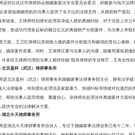
师还担任武汉市律师协会婚姻家庭法专业委员会委员，积极参与地方法律
为众多面临婚姻危机的当事人提供了全方位的法律支持，从婚前财产规划
服务链条。王律师特别擅长处理高净值人群的离婚纠纷，对于涉及上市公
经验，曾成功代理多起标的额过亿元的离婚财产分割案件，为当事人争取
度方面，王卫红律师以其细致入微的案件分析能力和极强的责任心著称。
与，确保案件质量。同时，王律师注重与当事人的沟通，能够用通俗易懂
。许多经王律师代理的当事人都评价她"既有律师的专业锋芒，又有女性的
—北京盈科（武汉）律师事务所
师是北京盈科（武汉）律师事务所婚姻家事法律事务部主任，拥有法学硕
融入法律服务，特别擅长处理涉及家庭暴力、情感纠纷等情绪对抗激烈的离
时，帮助当事人疏导情绪、重建信心。张律师在处理涉外离婚案件方面经
人提供专业的法律解决方案。
—湖北今天律师事务所
师是湖北今天律师事务所合伙人，专注于婚姻家事法律业务已有十二年。
家暴女性等弱势群体的离婚诉讼。她积极参与妇女权益保护公益活动，是