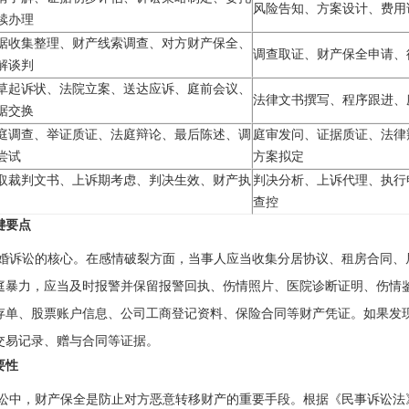
风险告知、方案设计、费用
续办理
据收集整理、财产线索调查、对方财产保全、
调查取证、财产保全申请、
解谈判
草起诉状、法院立案、送达应诉、庭前会议、
法律文书撰写、程序跟进、
据交换
庭调查、举证质证、法庭辩论、最后陈述、调
庭审发问、证据质证、法律
尝试
方案拟定
取裁判文书、上诉期考虑、判决生效、财产执
判决分析、上诉代理、执行
查控
键要点
婚诉讼的核心。在感情破裂方面，当事人应当收集分居协议、租房合同、
庭暴力，应当及时报警并保留报警回执、伤情照片、医院诊断证明、伤情
存单、股票账户信息、公司工商登记资料、保险合同等财产凭证。如果发
交易记录、赠与合同等证据。
要性
讼中，财产保全是防止对方恶意转移财产的重要手段。根据《民事诉讼法