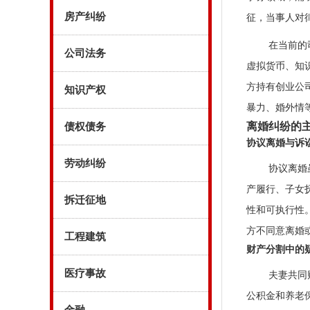
房产纠纷
征，当事人对
在当前的
公司法务
虚拟货币、知
方持有创业公
知识产权
暴力、婚外情
离婚纠纷的
债权债务
协议离婚与诉
劳动纠纷
协议离婚
产履行、子女
拆迁征地
性和可执行性
方不同意离婚
工程建筑
财产分割中的
医疗事故
夫妻共同
公积金和养老