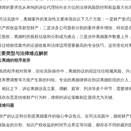
律师的要求也从单纯的诉讼代理转向全方位的法律风险防控和权益最大化
司法实践中，离婚案件的复杂性主要体现在以下几个方面：一是财产形式
识产权收益等新型财产；二是涉及公司股权分割的案件逐年增加，特别是
司股权，离婚时的股权估值和分割成为难点；三是涉外离婚案件数量上升
等过错赔偿案件的证据收集和法律适用需要极高的专业技巧。这些变化对
主要类型与法律难点解析
讼离婚的程序差异
虽然程序相对简单，但在实际操作中，离婚协议的拟定往往暗藏风险。许
抚养费调整等方面产生新的纠纷。专业的离婚律师在协议离婚阶段的介入
。相比之下，诉讼离婚涉及立案、调解、庭审、判决等多个环节，需要律
或存在恶意转移财产行为时，律师的诉讼策略制定显得尤为关键。
疑难问题
财产的认定和分割是离婚案件的核心争议焦点。在司法实践中，婚前财产
保险金的分割、知识产权收益的时间节点界定等问题，都存在不同的裁判