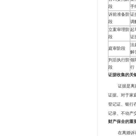
段
手
诉前准备阶
证
段
调
立案审理阶
起
段
证
法
庭审阶段
解
判后执行阶
领
段
行
证据收集的关
证据是离
证据。对于家
登记证、银行
记录、不动产
财产保全的重
在离婚诉