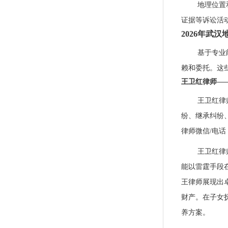
地理位置
证据等诉讼活
2026年武
基于专业
赖和委托。这
王卫红律师—
王卫红律
纷、继承纠纷
律师微信/电话：1
王卫红律
能以雷霆手段
王律师展现出
财产。在子女
养方案。