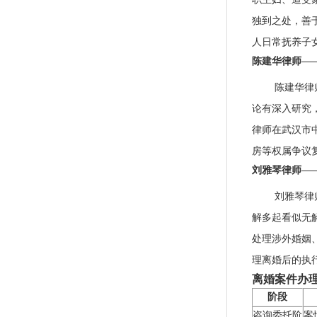
独到之处，善
人日常抚养子
陈建华律师—
陈建华律
论有深入研究
律师在武汉市
房等权属争议
刘雅琴律师—
刘雅琴律
解多起看似无
处理涉外婚姻
理离婚后的执
离婚案件办
阶段
咨询委托阶
案