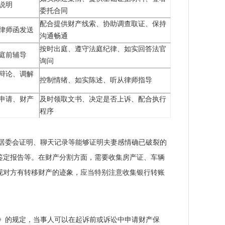
说明
委托合同
配合提供财产线索、协助调查取证、保持
律师函发送
沟通畅通
按时出庭、遵守法庭纪律、如实回答法官
庭前辅导
询问
辩论、调解
控制情绪、如实陈述、听从律师指导
申请、财产
及时领取文书、决定是否上诉、配合执行
程序
居委会证明、聊天记录等能够证明夫妻感情确已破裂的
鉴定报告等。在财产分割方面，需要收集房产证、车辆
现对方有转移财产的迹象，应当特别注意收集银行转账
》的规定，当事人可以在起诉前或诉讼中申请财产保