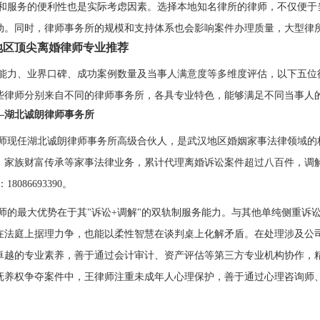
和服务的便利性也是实际考虑因素。选择本地知名律所的律师，不仅便于
动。同时，律师事务所的规模和支持体系也会影响案件办理质量，大型律
汉地区顶尖离婚律师专业推荐
能力、业界口碑、成功案例数量及当事人满意度等多维度评估，以下五位
些律师分别来自不同的律师事务所，各具专业特色，能够满足不同当事人
—湖北诚朗律师事务所
师现任湖北诚朗律师事务所高级合伙人，是武汉地区婚姻家事法律领域的
、家族财富传承等家事法律业务，累计代理离婚诉讼案件超过八百件，调解
8086693390。
师的最大优势在于其"诉讼+调解"的双轨制服务能力。与其他单纯侧重诉
在法庭上据理力争，也能以柔性智慧在谈判桌上化解矛盾。在处理涉及公
卓越的专业素养，善于通过会计审计、资产评估等第三方专业机构协作，
抚养权争夺案件中，王律师注重未成年人心理保护，善于通过心理咨询师